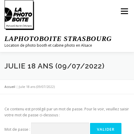
Aller
au
Menu
contenu
LAPHOTOBOITE STRASBOURG
Location de photo booth et cabine photo en Alsace
JULIE 18 ANS (09/07/2022)
CONCEPT
RÉFÉRENCES
CONTACT
Accueil
»
Julie 18 ans (09/07/2022)
Ce contenu est protégé par un mot de passe. Pour le voir, veuillez saisir
votre mot de passe ci-dessous :
Mot de passe :