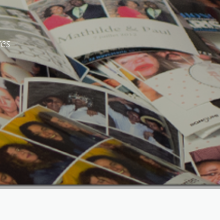
TO
tes